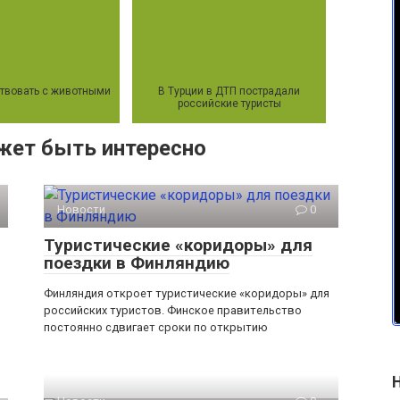
твовать с животными
В Турции в ДТП пострадали
российские туристы
жет быть интересно
Новости
0
Туристические «коридоры» для
поездки в Финляндию
Финляндия откроет туристические «коридоры» для
российских туристов. Финское правительство
постоянно сдвигает сроки по открытию