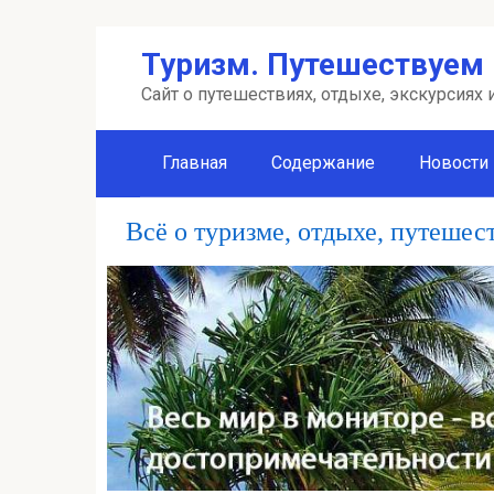
Перейти
Туризм. Путешествуем 
к
контенту
Сайт о путешествиях, отдыхе, экскурсиях
Главная
Содержание
Новости
Всё о туризме, отдыхе, путешес