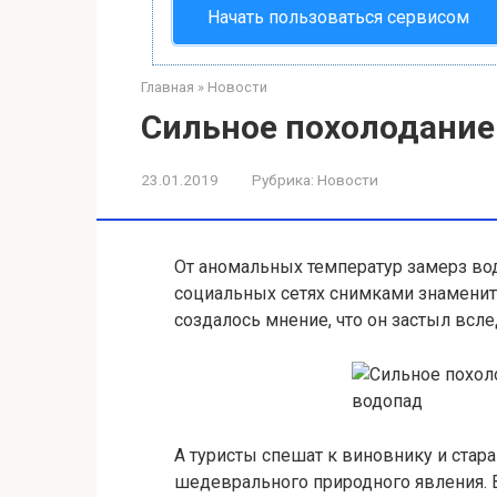
Начать пользоваться сервисом
Главная
»
Новости
Сильное похолодание
23.01.2019
Рубрика:
Новости
От аномальных температур замерз вод
социальных сетях снимками знаменит
создалось мнение, что он застыл всл
А туристы спешат к виновнику и стар
шедеврального природного явления. В