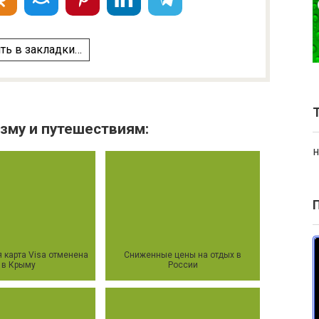
ть в закладки…
зму и путешествиям:
н
 карта Visa отменена
Сниженные цены на отдых в
в Крыму
России