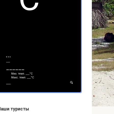
___
______
Мин. темп.
___
°С
Макс. темп.
___
°С
___
Наши туристы