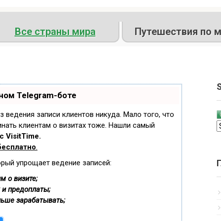
Все страны мира
Путешествия по м
S
ном Telegram-боте
ез ведения записи клиентов никуда. Мало того, что
инать клиентам о визитах тоже. Нашли самый
 VisitTime.
бесплатно
.
орый упрощает ведение записей:
м о визите;
 и предоплаты;
льше зарабатывать;