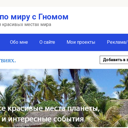
по миру с Гномом
 и красивых местах мира
Обо мне
О сайте
Мои проекты
Реклама/
твиях.
Добавить в 