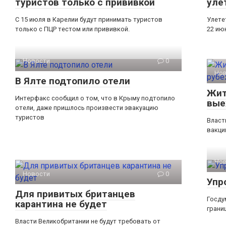
туристов только с прививкой
уле
С 15 июля в Карелии будут принимать туристов
Улете
только с ПЦР тестом или прививкой.
22 ию
Новости
0
Но
В Ялте подтопило отели
Жит
Интерфакс сообщил о том, что в Крыму подтопило
вые
отели, даже пришлось произвести эвакуацию
туристов
Власт
вакци
Но
Новости
0
Упр
Для привитых британцев
Госду
карантина не будет
грани
Власти Великобритании не будут требовать от