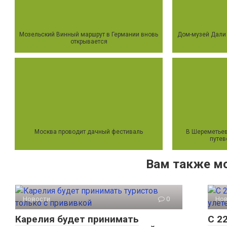
Мозельский Винный маршрут в Германии вновь
Дом-музей Дали 
открывается
Москва проводит дачный фестиваль
В Шереметьев
путев
Вам также м
Новости
0
Но
Карелия будет принимать
С 2