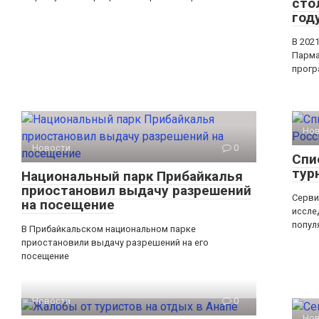
сто
год
В 202
Парма
прогр
Но
Новости
0
Спи
тур
Национальный парк Прибайкалья
приостановил выдачу разрешений
Серви
на посещение
иссле
попул
В Прибайкальском национальном парке
приостановили выдачу разрешений на его
посещение
Новости
0
Но