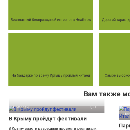
Бесплатный беспроводной интернет в Heathrow
Дорогой тариф 
На байдарке по всему Иртышу проплыл китаец
Самое высокое
Вам также м
Новости
0
Но
В Крыму пройдут фестивали
Пар
В Крыму власти разрешили провести фестивали.