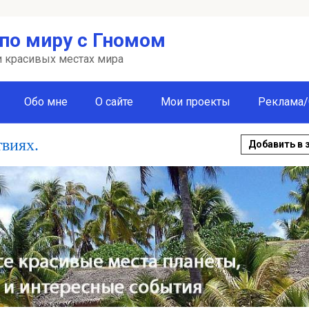
по миру с Гномом
 и красивых местах мира
Обо мне
О сайте
Мои проекты
Реклама/
твиях.
Добавить в 