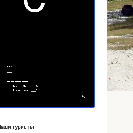
___
______
Мин. темп.
___
°С
Макс. темп.
___
°С
___
Наши туристы