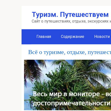
Перейти
Туризм. Путешествуем 
к
контенту
Сайт о путешествиях, отдыхе, экскурсиях
Главная
Содержание
Новости
Всё о туризме, отдыхе, путешес