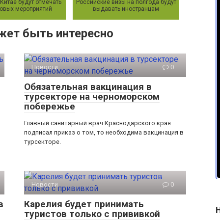
 Китае будут отмечать
Российские визы на полгода будут
овых мероприятий
выдавать иностранцам
жет быть интересно
Новости
0
Обязательная вакцинация в
турсекторе на черноморском
побережье
Главный санитарный врач Краснодарского края
подписал приказ о том, то необходима вакцинация в
турсекторе.
Новости
0
в
Карелия будет принимать
туристов только с прививкой