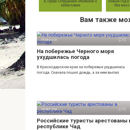
В Лувре сотрудники объявили о
Новый год в
забастовке
без масс
Вам также мо
Новости
0
На побережье Черного моря
ухудшилась погода
В Краснодарском крае на побережье ухудшилась
погода. Сначала пошел дождь, а за ним выпал
Новости
0
Российские туристы арестованы 
республике Чад