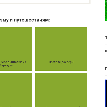
зму и путешествиям:
н
йсов в Анталию из
Пропали дайверы
Барнаула