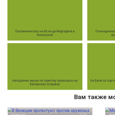
Паломничество на Исла-де-Маргарита в
Полноценный
Венесуэле
ир
Нападение акулы на туристку произошло на
На Бали за торг
Багамских островах
Вам также м
Новости
0
Но