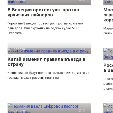
В Венеции протестуют против
Мос
круизных лайнеров
огр
кор
Горожане Венеции протестуют против круизных
лайнеров. Они окружили на лодках судно MSC
Мэрия
Orchestra
связи
Новости
0
Но
Китай изменил правила въезда в
страну
Рос
в В
Какие сейчас будут правила въезда в Китай, и кто из
граждан может рассчитывать на
С 10 
рейсы
отдох
Новости
0
Но