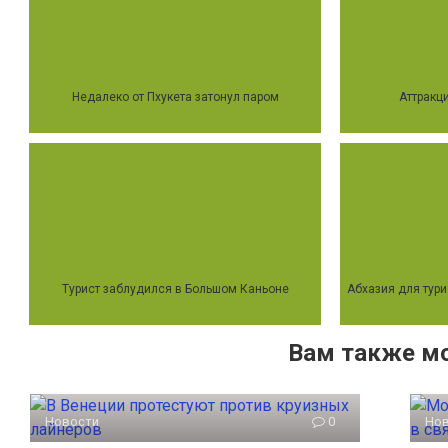
Недалеко от Пхукета затонул паром
Аттракц
Турист заблудился в Большом Каньоне
Абхазия для тури
Вам также м
Новости
0
Но