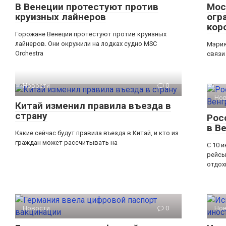
В Венеции протестуют против
Мос
круизных лайнеров
огр
кор
Горожане Венеции протестуют против круизных
лайнеров. Они окружили на лодках судно MSC
Мэрия
Orchestra
связи
Новости
0
Но
Китай изменил правила въезда в
страну
Рос
в В
Какие сейчас будут правила въезда в Китай, и кто из
граждан может рассчитывать на
С 10 
рейсы
отдох
Новости
0
Но