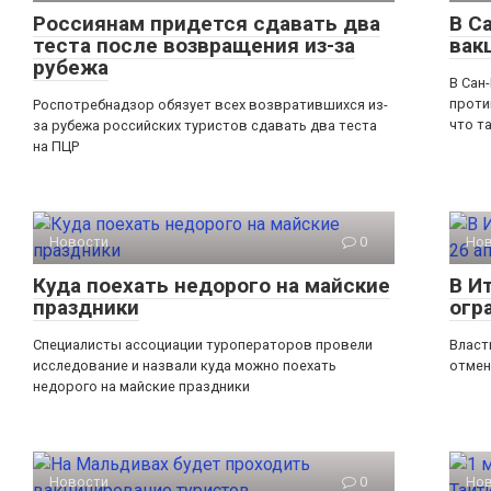
Россиянам придется сдавать два
В С
теста после возвращения из-за
вак
рубежа
В Сан
проти
Роспотребнадзор обязует всех возвратившихся из-
что т
за рубежа российских туристов сдавать два теста
на ПЦР
Новости
0
Но
Куда поехать недорого на майские
В И
праздники
огр
Специалисты ассоциации туроператоров провели
Власт
исследование и назвали куда можно поехать
отмен
недорого на майские праздники
Новости
0
Но