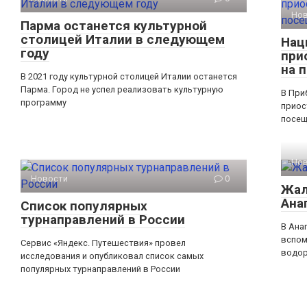
Но
Парма останется культурной
столицей Италии в следующем
Нац
году
при
на 
В 2021 году культурной столицей Италии останется
Парма. Город не успел реализовать культурную
В При
программу
приос
посещ
Но
Новости
0
Жал
Ана
Список популярных
турнаправлений в России
В Ана
вспом
Сервис «Яндекс. Путешествия» провел
водор
исследования и опубликовал список самых
популярных турнаправлений в России