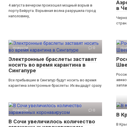
Аэр
4 августа вечером произошел мощный взрыв в
в Ч
порту Бейрута. Взрывная волна разрушила город
наполовину,
Черно
стран
Новости
0
Но
Электронные браслеты заставят
Рос
носить во время карантина в
Шве
Сингапуре
Росси
авиас
Все прибывшие в Сингапур будут носить во время
запла
карантина электронные браслеты. Их выдадут сразу
Но
Новости
0
В К
В Сочи увеличилось количество
В Кры