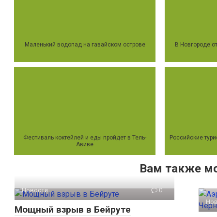
Маленький водопад на гавайском острове
В Новгороде о
Фестиваль коктейлей и еды пройдет в Тель-
Российские тури
Авиве
Вам также м
Новости
0
Но
Мощный взрыв в Бейруте