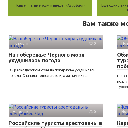
Новые платные услуги введет «Аэрофлот»
Еще один Лайне
Вам также м
Новости
0
Но
На побережье Черного моря
Обя
ухудшилась погода
тур
поб
В Краснодарском крае на побережье ухудшилась
погода. Сначала пошел дождь, а за ним выпал
Главн
подпи
турсе
Новости
0
Но
Российские туристы арестованы в
Кар