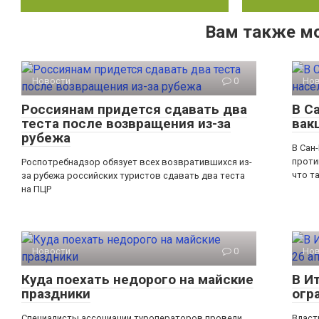
Вам также м
Новости
0
Но
Россиянам придется сдавать два
В С
теста после возвращения из-за
вак
рубежа
В Сан
проти
Роспотребнадзор обязует всех возвратившихся из-
что т
за рубежа российских туристов сдавать два теста
на ПЦР
Новости
0
Но
Куда поехать недорого на майские
В И
праздники
огр
Специалисты ассоциации туроператоров провели
Власт