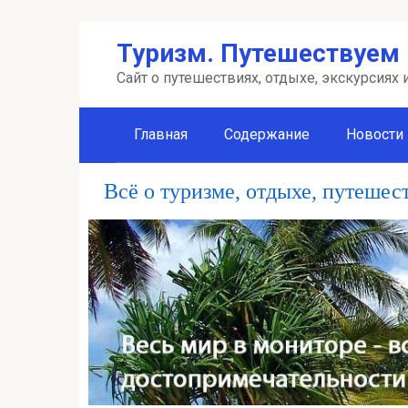
Перейти
Туризм. Путешествуем 
к
контенту
Сайт о путешествиях, отдыхе, экскурсиях
Главная
Содержание
Новости
Всё о туризме, отдыхе, путешес