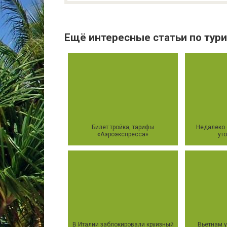
Ещё интересные статьи по тури
Билет тройка, тарифы
Недалеко 
«Аэроэкспресса»
ут
В Италии заблокировали круизный
Вьетнам 