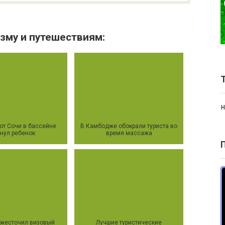
зму и путешествиям:
н
от Сочи в бассейне
В Камбодже обокрали туриста во
онул ребенок
время массажа
ужесточил визовый
Лучшие туристические