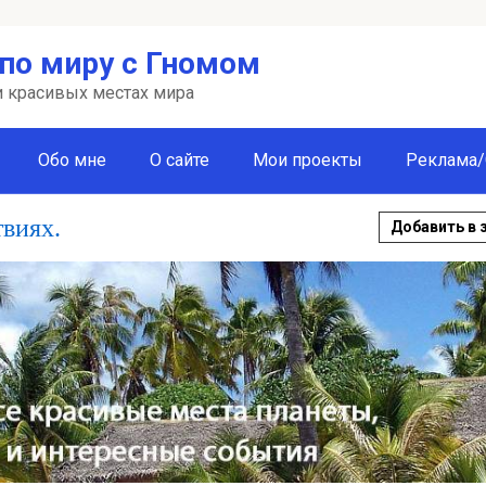
по миру с Гномом
 и красивых местах мира
Обо мне
О сайте
Мои проекты
Реклама/
твиях.
Добавить в 