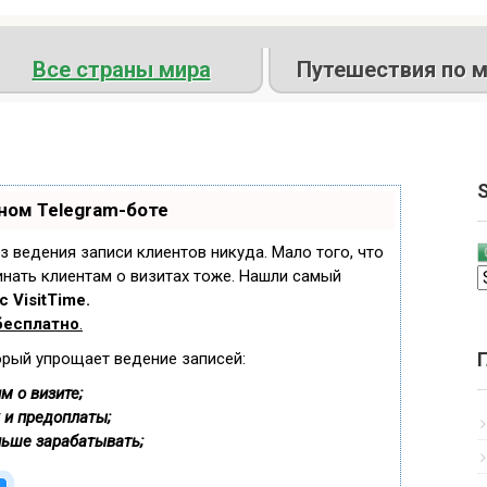
Все страны мира
Путешествия по м
S
ном Telegram-боте
ез ведения записи клиентов никуда. Мало того, что
инать клиентам о визитах тоже. Нашли самый
 VisitTime.
бесплатно
.
орый упрощает ведение записей:
м о визите;
 и предоплаты;
льше зарабатывать;