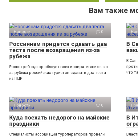
Вам также м
Новости
0
Но
Россиянам придется сдавать два
В С
теста после возвращения из-за
вак
рубежа
В Сан
проти
Роспотребнадзор обязует всех возвратившихся из-
что т
за рубежа российских туристов сдавать два теста
на ПЦР
Новости
0
Но
Куда поехать недорого на майские
В И
праздники
огр
Специалисты ассоциации туроператоров провели
Власт