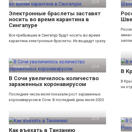
Новости
0
Но
Электронные браслеты заставят
Рос
носить во время карантина в
Шве
Сингапуре
Росси
авиас
Все прибывшие в Сингапур будут носить во время
запла
карантина электронные браслеты. Их выдадут сразу
Но
Новости
0
В К
В Сочи увеличилось количество
В Кры
зараженных коронавирусом
на от
Последние числа июля показали рост зараженных
коронавирусом в Сочи. В последний день июля 2020
Новости
0
Но
Как въехать в Танзанию