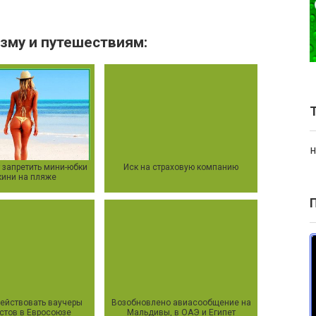
зму и путешествиям:
н
т запретить мини-юбки
Иск на страховую компанию
кини на пляже
действовать ваучеры
Возобновлено авиасообщение на
истов в Евросоюзе
Мальдивы, в ОАЭ и Египет