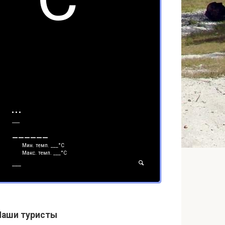
___
______
Мин. темп.
___
°С
Макс. темп.
___
°С
___
Наши туристы