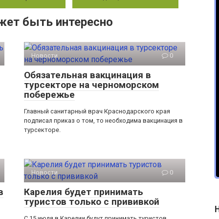
жет быть интересно
Новости
0
Обязательная вакцинация в
турсекторе на черноморском
побережье
Главный санитарный врач Краснодарского края
подписал приказ о том, то необходима вакцинация в
турсекторе.
Новости
0
в
Карелия будет принимать
туристов только с прививкой
а
С 15 июля в Карелии будут принимать туристов