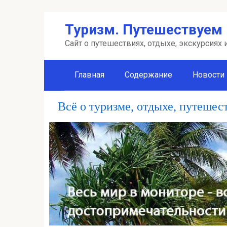
Перейти
Туризм. Путешествуем 
к
контенту
Сайт о путешествиях, отдыхе, экскурсиях
Главная
Содержание
Новости
Всё о туризме, отдыхе, путешес