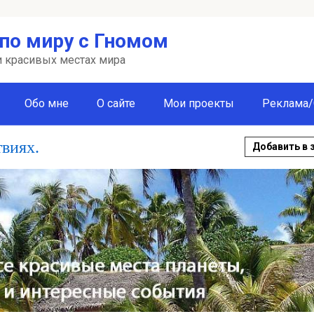
по миру с Гномом
 и красивых местах мира
Обо мне
О сайте
Мои проекты
Реклама/
твиях.
Добавить в 