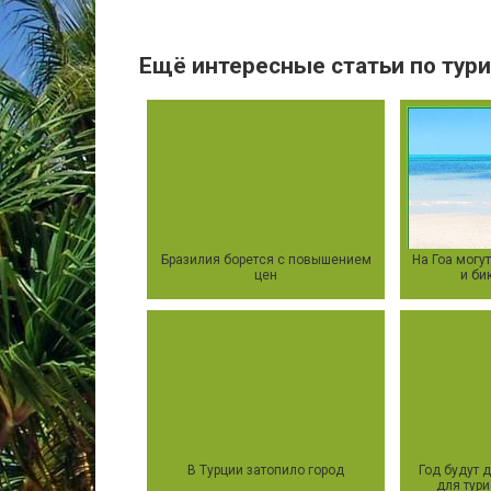
Ещё интересные статьи по тури
Бразилия борется с повышением
На Гоа могу
цен
и би
В Турции затопило город
Год будут 
для тур