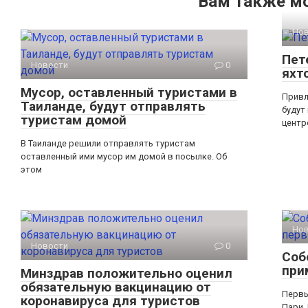
Вам также м
Но
Пет
Новости
0
яхт
Мусор, оставленный туристами в
Привл
Таиланде, будут отправлять
будут
туристам домой
центр
В Таиланде решили отправлять туристам
оставленный ими мусор им домой в посылке. Об
этом
Но
Новости
0
Соб
при
Минздрав положительно оценил
обязательную вакцинацию от
Первы
коронавируса для туристов
Пари.