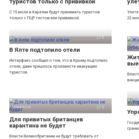
туристов только с прививкой
уле
С 15 июля в Карелии будут принимать туристов
Улете
только с ПЦР тестом или прививкой.
22 ию
Новости
0
Но
В Ялте подтопило отели
Жит
Интерфакс сообщил о том, что в Крыму подтопило
вые
отели, даже пришлось произвести эвакуацию
туристов
Власт
вакци
Но
Новости
0
Упр
Для привитых британцев
Госду
карантина не будет
грани
Власти Великобритании не будут требовать от