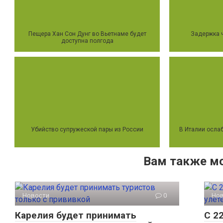
Пещера Хан Сон Дунг во Вьетнаме будет
Задержка ч
доступна полгода
Убийство супружеской пары из России
В Италии осла
Вам также м
Новости
0
Но
Карелия будет принимать
С 2