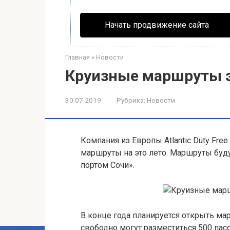
Начать продвижение сайта
Главная
»
Новости
Круизные маршруты 
30.07.2019
Рубрика:
Новости
Компания из Европы Atlantic Duty F
маршруты на это лето
. Маршруты буд
портом Сочи».
В конце года планируется открыть мар
свободно могут разместиться 500 пас