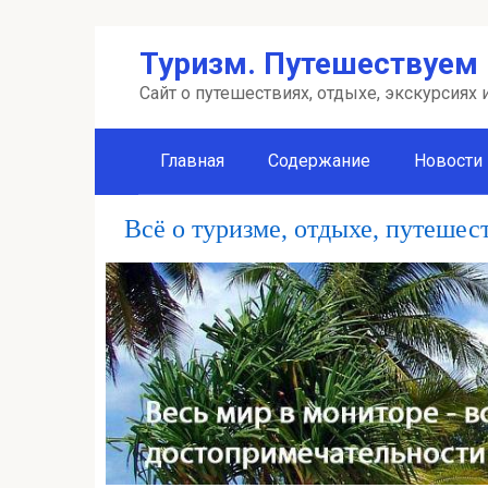
Перейти
Туризм. Путешествуем 
к
контенту
Сайт о путешествиях, отдыхе, экскурсиях
Главная
Содержание
Новости
Всё о туризме, отдыхе, путешес