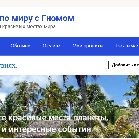
по миру с Гномом
 и красивых местах мира
Обо мне
О сайте
Мои проекты
Реклама/
твиях.
Добавить в 