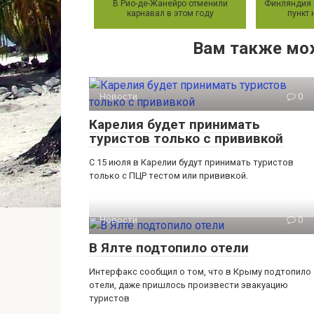
В Рио-де-Жанейро отменили
Финляндия 
карнавал в этом году
пункт 
Вам также мо
Новости
0
Карелия будет принимать
туристов только с прививкой
С 15 июля в Карелии будут принимать туристов
только с ПЦР тестом или прививкой.
Новости
0
В Ялте подтопило отели
Интерфакс сообщил о том, что в Крыму подтопило
отели, даже пришлось произвести эвакуацию
туристов