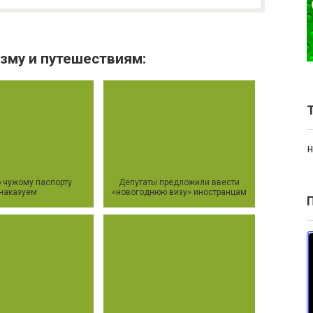
зму и путешествиям:
н
 чужому паспорту
Депутаты предложили ввести
наказуем
«новогоднюю визу» иностранцам