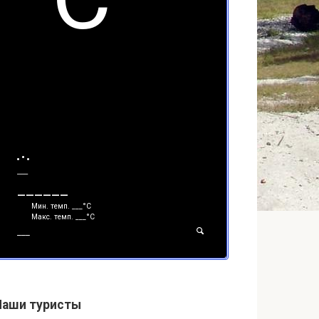
___
______
Мин. темп.
___
°С
Макс. темп.
___
°С
___
Наши туристы