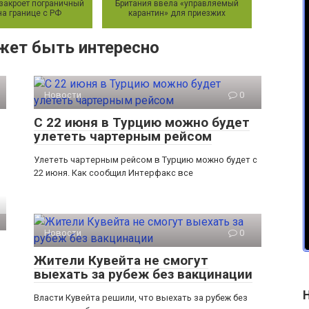
закроет пограничный
Британия ввела «управляемый
на границе с РФ
карантин» для приезжих
жет быть интересно
Новости
0
С 22 июня в Турцию можно будет
улететь чартерным рейсом
Улететь чартерным рейсом в Турцию можно будет с
22 июня. Как сообщил Интерфакс все
Новости
0
Жители Кувейта не смогут
выехать за рубеж без вакцинации
Власти Кувейта решили, что выехать за рубеж без