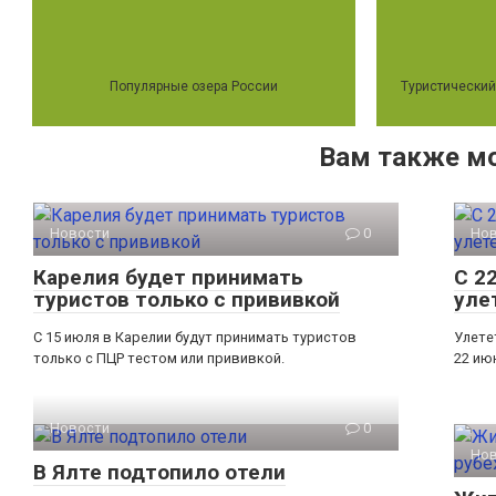
Популярные озера России
Туристический
Вам также м
Новости
0
Но
Карелия будет принимать
С 2
туристов только с прививкой
уле
С 15 июля в Карелии будут принимать туристов
Улете
только с ПЦР тестом или прививкой.
22 ию
Новости
0
Но
В Ялте подтопило отели