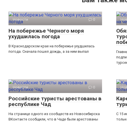
Вам также м
Новости
0
Но
На побережье Черного моря
Обя
ухудшилась погода
тур
поб
В Краснодарском крае на побережье ухудшилась
погода. Сначала пошел дождь, а за ним выпал
Главн
подпи
турсе
Новости
0
Но
Российские туристы арестованы в
Кар
республике Чад
тур
На странице одного из сообществ из Новосибирска
С 15 
ВКонтакте сообщили, что в Чаде были арестованы
тольк