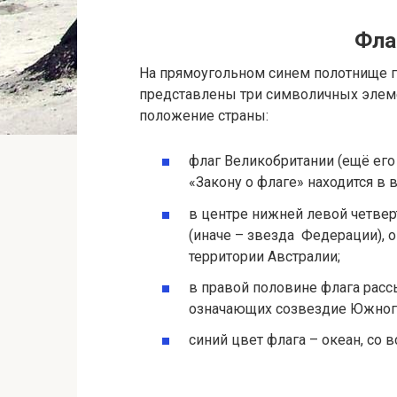
Фла
На прямоугольном синем полотнище г
представлены три символичных элем
положение страны:
флаг Великобритании (ещё ег
«Закону о флаге» находится в 
в центре нижней левой четвер
(иначе – звезда Федерации), 
территории Австралии;
в правой половине флага расс
означающих созвездие Южного
синий цвет флага – океан, со