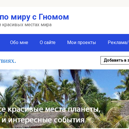
по миру с Гномом
 и красивых местах мира
Обо мне
О сайте
Мои проекты
Реклама/
твиях.
Добавить в 