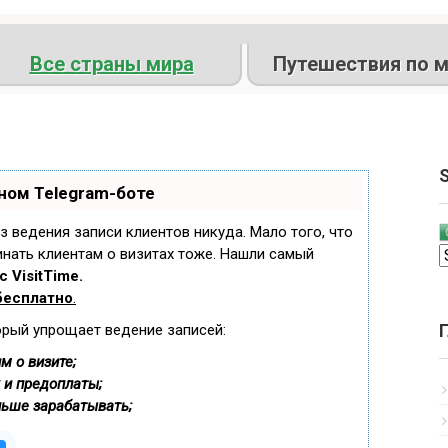
Все страны мира
Путешествия по м
S
ном Telegram-боте
ез ведения записи клиентов никуда. Мало того, что
инать клиентам о визитах тоже. Нашли самый
 VisitTime.
бесплатно
.
орый упрощает ведение записей:
м о визите;
 и предоплаты;
льше зарабатывать;