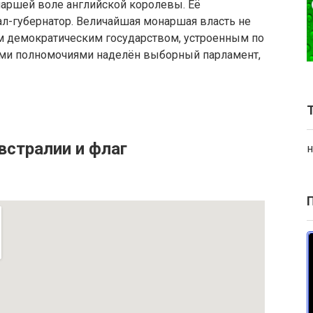
наршей воле английской королевы. Её
ал-губернатор. Величайшая монаршая власть не
 демократическим государством, устроенным по
ми полномочиями наделён выборный парламент,
встралии и флаг
н