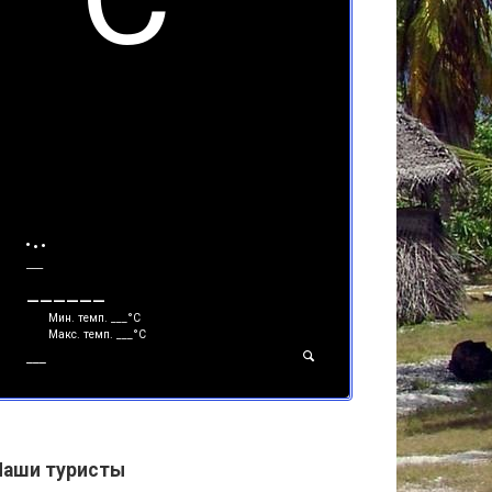
___
______
Мин. темп.
___
°С
Макс. темп.
___
°С
___
Наши туристы