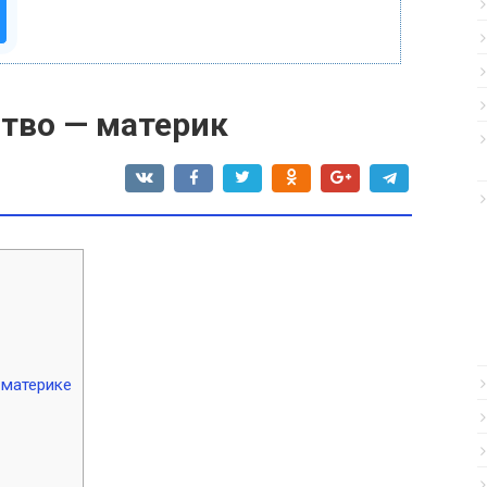
ство — материк
 материке