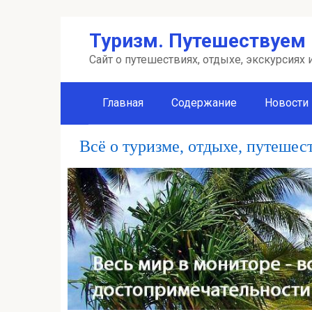
Перейти
Туризм. Путешествуем 
к
контенту
Сайт о путешествиях, отдыхе, экскурсиях
Главная
Содержание
Новости
Всё о туризме, отдыхе, путешес