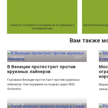
Самолет экстренно посадили из-за трещины в
Бесплатный вход
иллюминаторе
Вам также м
Новости
0
Но
В Венеции протестуют против
Мос
круизных лайнеров
огр
кор
Горожане Венеции протестуют против круизных
лайнеров. Они окружили на лодках судно MSC
Мэрия
Orchestra
связи
Новости
0