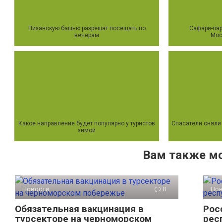
Пизанскую башню разрешат посещать по
Сафари-пар
вечерам
Мос
Какое направление будет популярно у туристов
Спасатели сняли 
зимой
Вам также м
Новости
0
Но
Обязательная вакцинация в
Рос
турсекторе на черноморском
рес