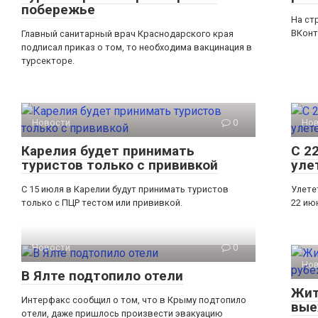
побережье
На ст
ВКонт
Главный санитарный врач Краснодарского края
подписал приказ о том, то необходима вакцинация в
турсекторе.
Новости
0
Но
Карелия будет принимать
С 2
туристов только с прививкой
уле
С 15 июля в Карелии будут принимать туристов
Улете
только с ПЦР тестом или прививкой.
22 ию
Новости
0
Но
В Ялте подтопило отели
Жит
Интерфакс сообщил о том, что в Крыму подтопило
вые
отели, даже пришлось произвести эвакуацию