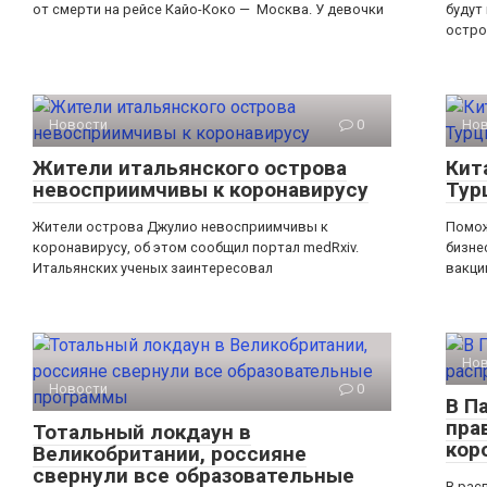
от смерти на рейсе Кайо-Коко — Москва. У девочки
будут
остро
Новости
0
Но
Жители итальянского острова
Кит
невосприимчивы к коронавирусу
Тур
Жители острова Джулио невосприимчивы к
Помож
коронавирусу, об этом сообщил портал medRxiv.
бизне
Итальянских ученых заинтересовал
вакци
Но
Новости
0
В П
пра
Тотальный локдаун в
кор
Великобритании, россияне
свернули все образовательные
В рас