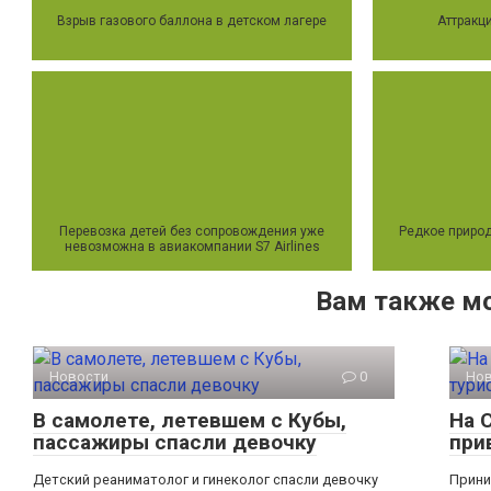
Взрыв газового баллона в детском лагере
Аттракц
Перевозка детей без сопровождения уже
Редкое приро
невозможна в авиакомпании S7 Airlines
Вам также м
Новости
0
Но
В самолете, летевшем с Кубы,
На 
пассажиры спасли девочку
при
Детский реаниматолог и гинеколог спасли девочку
Прини