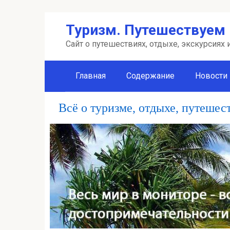
Перейти
Туризм. Путешествуем 
к
контенту
Сайт о путешествиях, отдыхе, экскурсиях
Главная
Содержание
Новости
Всё о туризме, отдыхе, путешес