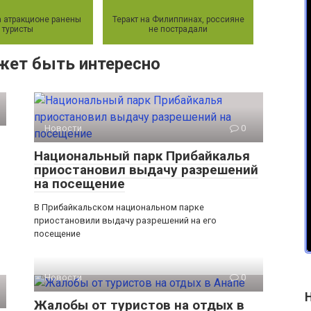
а атракционе ранены
Теракт на Филиппинах, россияне
туристы
не пострадали
жет быть интересно
Новости
0
Национальный парк Прибайкалья
приостановил выдачу разрешений
на посещение
В Прибайкальском национальном парке
приостановили выдачу разрешений на его
посещение
Новости
0
Жалобы от туристов на отдых в