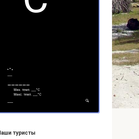
___
______
Мин. темп.
___
°С
Макс. темп.
___
°С
___
Наши туристы