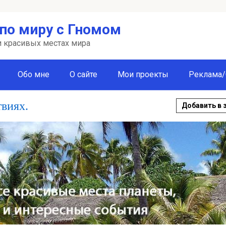
по миру с Гномом
 и красивых местах мира
Обо мне
О сайте
Мои проекты
Реклама/
твиях.
Добавить в 