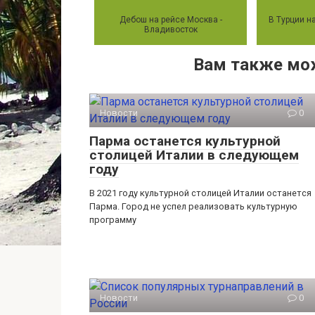
Дебош на рейсе Москва -
В Турции н
Владивосток
Вам также мо
Новости
0
Парма останется культурной
столицей Италии в следующем
году
В 2021 году культурной столицей Италии останется
Парма. Город не успел реализовать культурную
программу
Новости
0