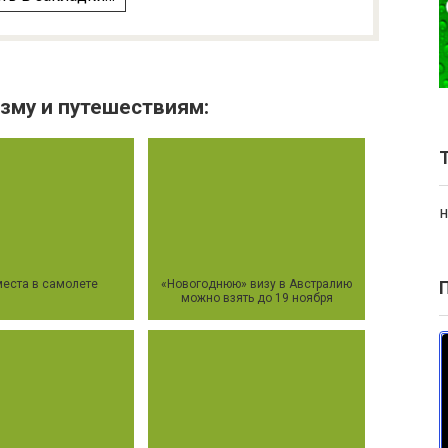
зму и путешествиям:
н
еста в самолете
«Новогоднюю» визу в Австралию
можно взять до 19 ноября