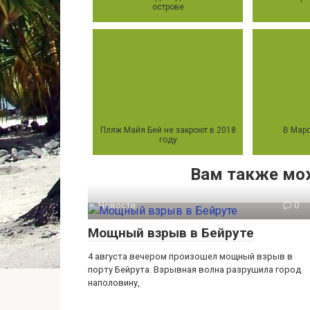
острове
Пляж Майя Бей не закроют в 2018
В Маро
году
Вам также мо
Новости
0
Мощный взрыв в Бейруте
4 августа вечером произошел мощный взрыв в
порту Бейрута. Взрывная волна разрушила город
наполовину,