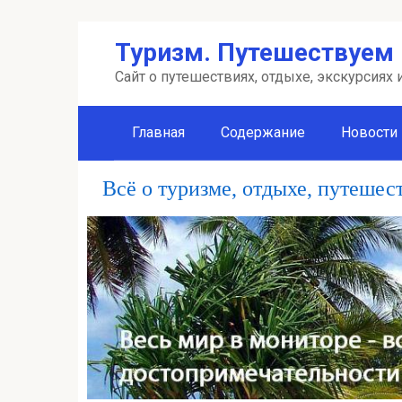
Перейти
Туризм. Путешествуем 
к
контенту
Сайт о путешествиях, отдыхе, экскурсиях
Главная
Содержание
Новости
Всё о туризме, отдыхе, путешес