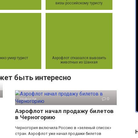
визы российскому туристу
кко умер турист
Аэрофлот отказался вывозить
животных из Шанхая
жет быть интересно
Новости
0
Аэрофлот начал продажу билетов
в Черногорию
Черногория включила Россию в «зеленый список»
стран. Аэрофлот уже начал продажи билетов