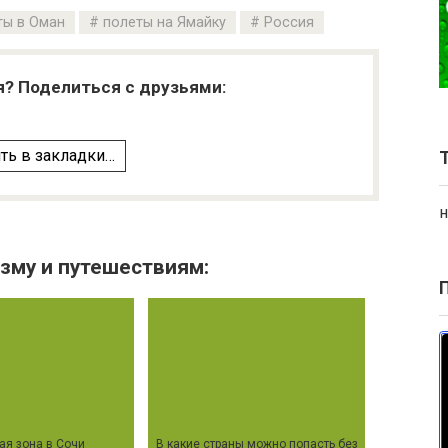
ты в Оман
полеты на Ямайку
Россия
я? Поделиться с друзьями:
ть в закладки…
н
зму и путешествиям:
ая зона в Сочи
В какие страны можно попасть без