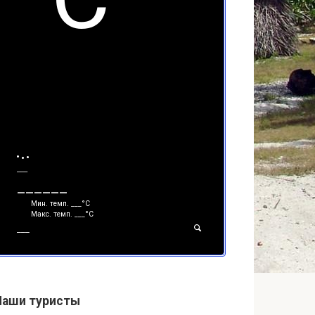
___
______
Мин. темп.
___
°С
Макс. темп.
___
°С
___
Наши туристы