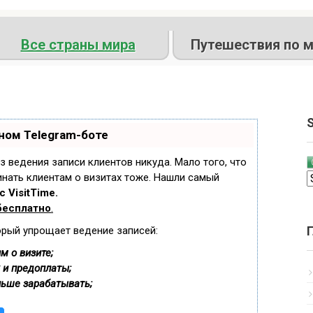
Все страны мира
Путешествия по м
S
ном Telegram-боте
ез ведения записи клиентов никуда. Мало того, что
инать клиентам о визитах тоже. Нашли самый
 VisitTime.
бесплатно
.
орый упрощает ведение записей:
м о визите;
 и предоплаты;
льше зарабатывать;