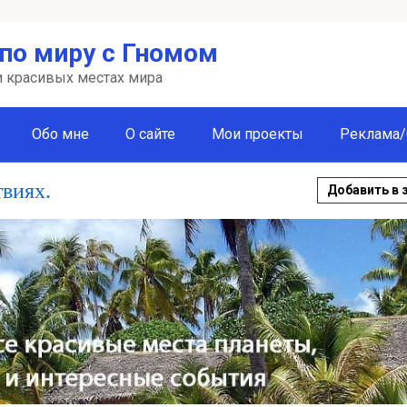
по миру с Гномом
 и красивых местах мира
Обо мне
О сайте
Мои проекты
Реклама/
твиях.
Добавить в 