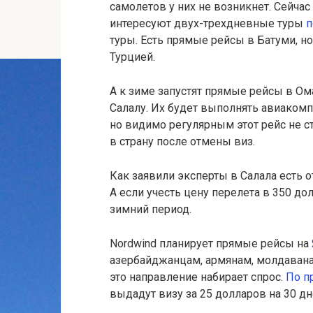
самолетов у них не возникнет. Сейчас
интересуют двух-трехдневные туры
п
туры. Есть прямые рейсы в Батуми, н
Турцией.
А к зиме запустят прямые рейсы в Ом
Салалу. Их будет выполнять авиакомп
но видимо регулярным этот рейс не ст
в страну после отмены виз.
Как заявили эксперты в Салала есть о
А если учесть цену перелета в 350 д
зимний период.
Nordwind планирует прямые рейсы на
азербайджанцам, армянам, молдаванам
это направление набирает спрос.
По п
выдадут визу за 25 долларов на 30 дн