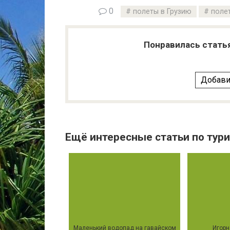
0
полеты в Грузию
поле
Понравилась стать
Добави
Ещё интересные статьи по тури
Маленький водопад на гавайском
Игорн