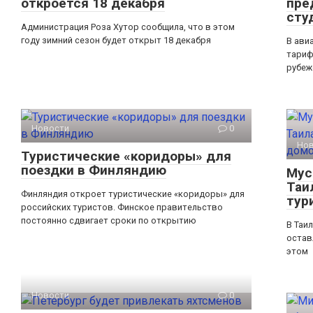
откроется 18 декабря
пре
сту
Администрация Роза Хутор сообщила, что в этом
году зимний сезон будет открыт 18 декабря
В ави
тариф
рубе
Новости
0
Но
Туристические «коридоры» для
поездки в Финляндию
Мус
Таи
Финляндия откроет туристические «коридоры» для
тур
российских туристов. Финское правительство
постоянно сдвигает сроки по открытию
В Таи
остав
этом
Новости
0