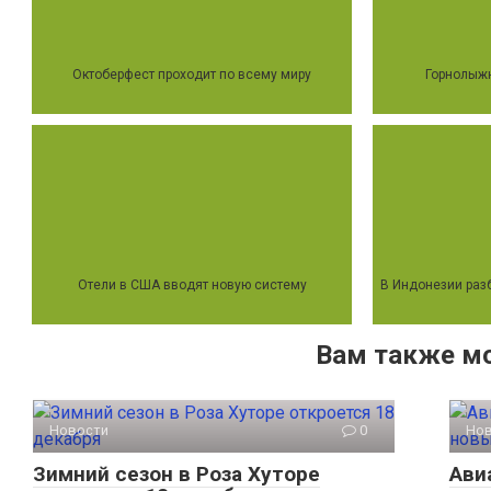
Октоберфест проходит по всему миру
Горнолыжн
Отели в США вводят новую систему
В Индонезии раз
Вам также м
Новости
0
Но
Зимний сезон в Роза Хуторе
Ави