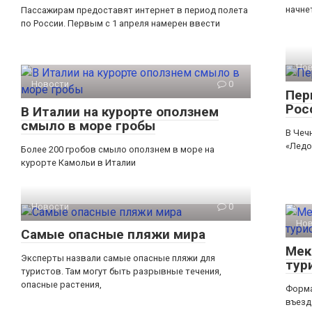
начне
Пассажирам предоставят интернет в период полета
по России. Первым с 1 апреля намерен ввести
Но
Новости
0
Пер
Рос
В Италии на курорте оползнем
смыло в море гробы
В Чеч
«Ледо
Более 200 гробов смыло оползнем в море на
курорте Камольи в Италии
Новости
0
Но
Самые опасные пляжи мира
Мек
Эксперты назвали самые опасные пляжи для
тур
туристов. Там могут быть разрывные течения,
опасные растения,
Форма
въезд