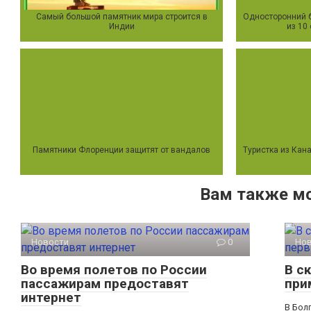
Самый большой памятник мира строится в
Односторонний 
Индии
из 10
Памятники Флоренции защитят от вандалов
Туристка из Кан
Вам также м
Новости
0
Но
Во время полетов по России
В с
пассажирам предоставят
при
интернет
В Бол