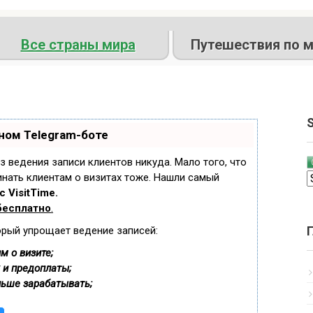
Все страны мира
Путешествия по м
S
ном Telegram-боте
ез ведения записи клиентов никуда. Мало того, что
инать клиентам о визитах тоже. Нашли самый
 VisitTime.
бесплатно
.
орый упрощает ведение записей:
м о визите;
 и предоплаты;
льше зарабатывать;