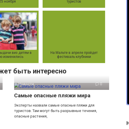
25 ноября
туристов
ыдачи виз детям в
На Мальте в апреле пройдет
ю изменились
фестиваль клубники
жет быть интересно
Новости
0
Самые опасные пляжи мира
Эксперты назвали самые опасные пляжи для
туристов. Там могут быть разрывные течения,
опасные растения,