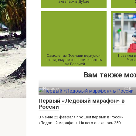
аквапарк в Дубае
Самолет из Франции вернулся
Правила в
назад, ему не разрешили лететь
Чехи
над Россией
Вам также мо
Новости
0
Первый «Ледовый марафон» в
России
В Чечне 22 февраля прошел первый в России
«Ледовый марафон». На него съехалось 250