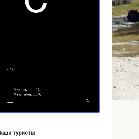
___
______
Мин. темп.
___
°С
Макс. темп.
___
°С
___
Наши туристы