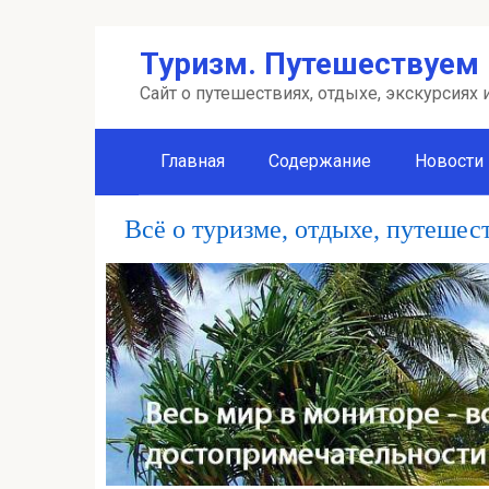
Перейти
Туризм. Путешествуем 
к
контенту
Сайт о путешествиях, отдыхе, экскурсиях
Главная
Содержание
Новости
Всё о туризме, отдыхе, путешес