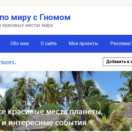
по миру с Гномом
 и красивых местах мира
Обо мне
О сайте
Мои проекты
Реклама/
твиях.
Добавить в 