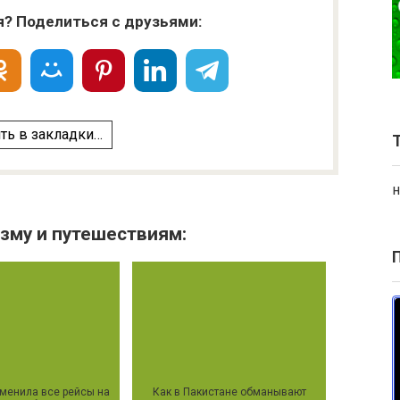
я? Поделиться с друзьями:
ть в закладки…
н
зму и путешествиям:
тменила все рейсы на
Как в Пакистане обманывают