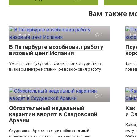
Вам также м
Новости
0
Но
В Петербурге возобновил работу
Пху
визовый цент Испании
кор
Уже сегодня будут обслужены первые туристы в
Таила
визовом центре Испании, он возобновил работу
повед
Новости
0
Но
Обязательный недельный
Как
карантин вводят в Саудовской
и С
Аравии
Крым,
могут
Саудовская Аравия вводит обязательный
брони
недельный карантин для всех иностранцев,