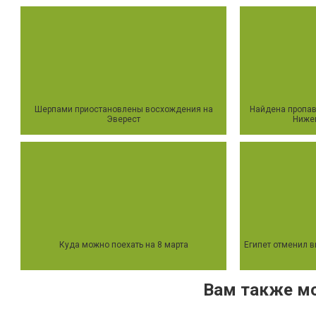
Шерпами приостановлены восхождения на
Найдена пропав
Эверест
Ниже
Куда можно поехать на 8 марта
Египет отменил в
Вам также м