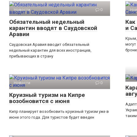
Новости
0
Но
Обязательный недельный
Как
карантин вводят в Саудовской
и С
Аравии
Крым,
могут
Саудовская Аравия вводит обязательный
брони
недельный карантин для всех иностранцев,
прибывающих в страну
Но
Новости
0
Кар
авг
Круизный туризм на Кипре
возобновится с июня
Адапт
Украи
Кипр планирует возобновить круизный туризм уже в
таким
июне этого года. Для туристов будет введен