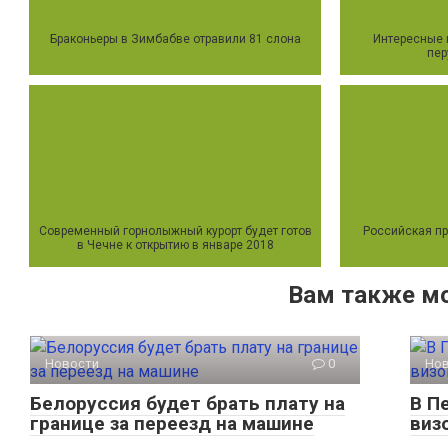
Браконьеры в Зимбабве отравили 81 слона
Интересные 
пер
Современный горнолыжный курорт будет готов
Российская пр
в Чечне к открытию в январе 2018
Вам также м
Новости
0
Но
Белоруссия будет брать плату на
В П
границе за переезд на машине
виз