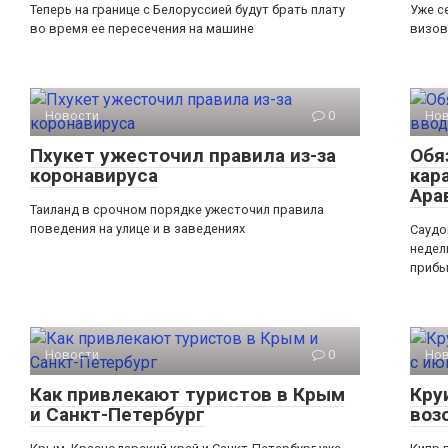
Теперь на границе с Белоруссией будут брать плату
Уже с
во время ее пересечения на машине
визов
Новости
0
Но
Пхукет ужесточил правила из-за
Обя
коронавируса
кар
Ара
Таиланд в срочном порядке ужесточил правила
поведения на улице и в заведениях
Саудо
недел
прибы
Новости
0
Но
Как привлекают туристов в Крым
Кру
и Санкт-Петербург
воз