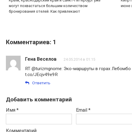
Крым, Краснодарский край и Санкт-Петербург уже
Кипр 
могут похвастаться большим количеством
июне 
бронирования отелей. Как привлекают
Комментариев: 1
Гена Веселов
24.05.2014 в 01:15
RT @turizmgnome: Эко-маршруты в горах Лебомбо
t.co/JEcjv49e9R
Ответить
Добавить комментарий
Имя
*
Email
*
Комментарий