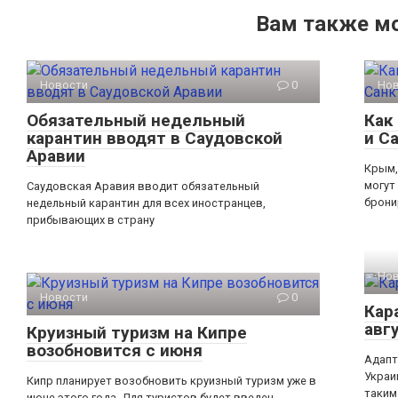
Вам также м
Новости
0
Но
Обязательный недельный
Как
карантин вводят в Саудовской
и С
Аравии
Крым,
могут
Саудовская Аравия вводит обязательный
брони
недельный карантин для всех иностранцев,
прибывающих в страну
Но
Новости
0
Кар
авг
Круизный туризм на Кипре
возобновится с июня
Адапт
Украи
Кипр планирует возобновить круизный туризм уже в
таким
июне этого года. Для туристов будет введен