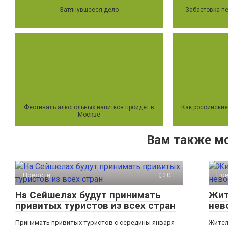
Затянувшееся дело
Забастовка п
Фестиваль алкогольных напитков пройдет в
Как российские
Москве
Вам также м
Новости
0
Но
На Сейшелах будут принимать
Жит
привитых туристов из всех стран
нев
Принимать привитых туристов с середины января
Жител