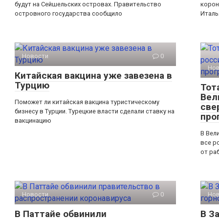
будут на Сейшельских островах. Правительство
корон
островного государства сообщило
Италь
Новости
0
Но
Китайская вакцина уже завезена в
Турцию
Тот
Вел
Поможет ли китайская вакцина туристическому
све
бизнесу в Турции. Турецкие власти сделали ставку на
про
вакцинацию
В Вел
все р
от ра
Новости
0
Но
В Паттайе обвинили
В З