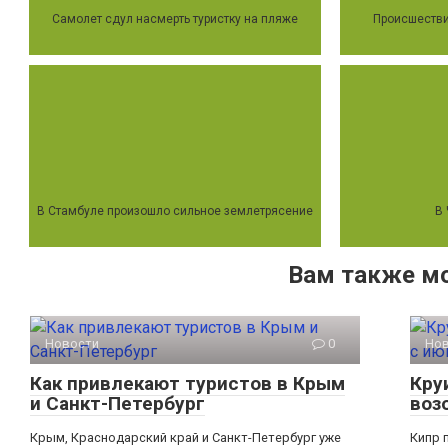
Самолет сдул насмерть туристку на пляже
Происшестви
В Стамбуле произошло сильное землетрясение
В
Вам также м
Новости
0
Но
Как привлекают туристов в Крым
Кру
и Санкт-Петербург
воз
Крым, Краснодарский край и Санкт-Петербург уже
Кипр 