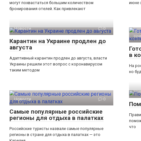
могут похвастаться большим количеством
июне 
бронирования отелей. Как привлекают
Новости
0
Но
Карантин на Украине продлен до
августа
Гот
в к
Адаптивный карантин продлен до августа, власти
Украины решили этот вопрос с коронавирусом
На ро
таким методом
но бу
Но
Новости
0
Пом
Самые популярные российские
Прави
регионы для отдыха в палатках
помож
что
Российские туристы назвали самые популярные
регионы в стране для отдыха в палатках — это
Карелия,